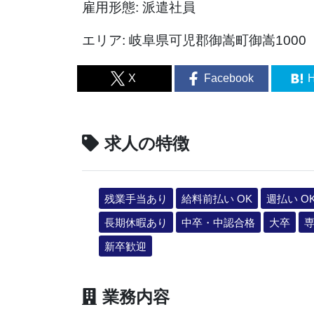
雇用形態: 派遣社員
エリア: 岐阜県可児郡御嵩町御嵩1000
X
Facebook
H
求人の特徴
残業手当あり
給料前払い OK
週払い O
長期休暇あり
中卒・中認合格
大卒
新卒歓迎
業務内容