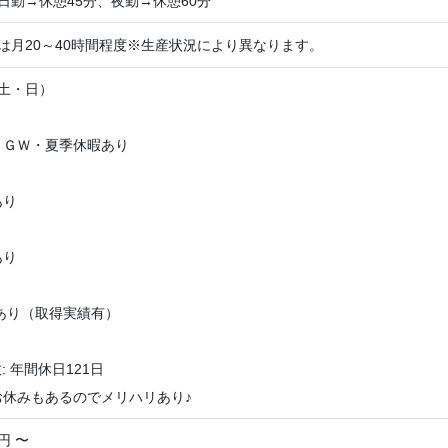
 日勤→休憩45分、夜勤→休憩60分
は月20～40時間程度※生産状況により異なります。
土・日）
、ＧＷ・夏季休暇あり
あり
あり
あり（取得実績有）
: 年間休日121日
お休みもあるのでメリハリあり
♪
円 〜