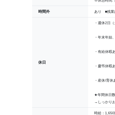
※休憩時間:
時間外
あり ■残業
・週休2日（
・年末年始
・有給休暇
休日
・慶弔休暇
・産休/育休
★
年間休日数
→しっかり
時給：1,650