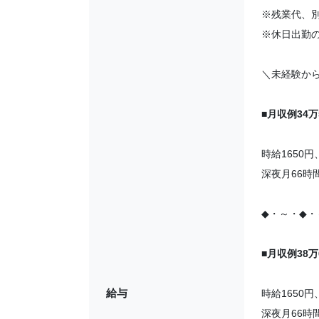
※残業代、
※休日出勤
＼未経験か
■
月収例34万
時給1650円
深夜月66時
◆・～・◆・
■
月収例38万
給与
時給1650円
深夜月66時