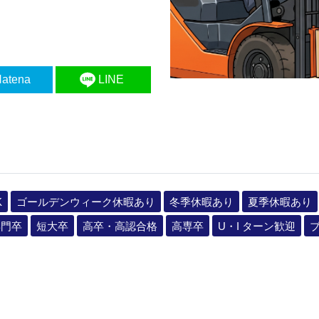
atena
LINE
K
ゴールデンウィーク休暇あり
冬季休暇あり
夏季休暇あり
専門卒
短大卒
高卒・高認合格
高専卒
U・I ターン歓迎
ブ