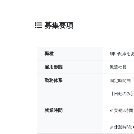
募集要項
職種
細い配線を
雇用形態
派遣社員
勤務体系
固定時間制
【日勤のみ】8:
就業時間
※実働8時間
※休憩時間: 