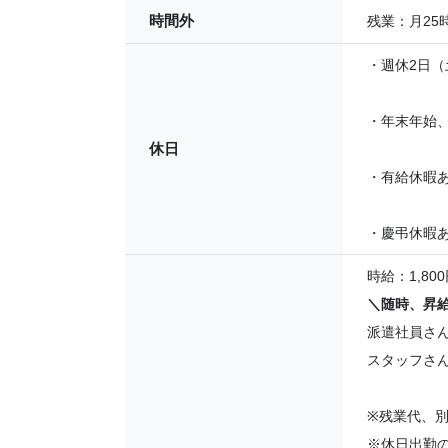
時間外
残業：月25
・週休2日（
・年末年始
休日
・有給休暇
・慶弔休暇
時給：1,800
＼随時、昇
派遣社員さ
スタッフさ
※残業代、
※休日出勤