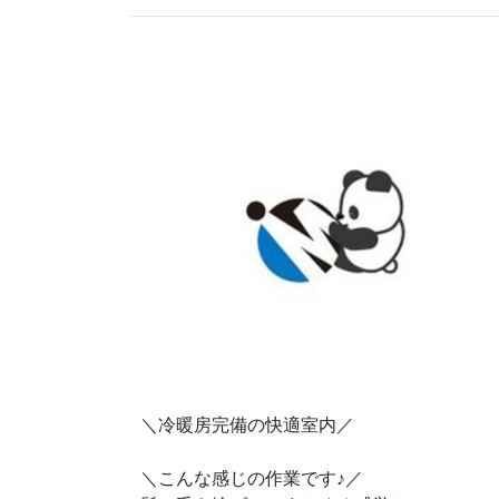
＼冷暖房完備の快適室内／
♪
＼こんな感じの作業です
／