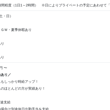
時間程度（1日1～2時間） ※日によりプライベートの予定にあわせて
土・日）
、ＧＷ・夏季休暇あり
あり
あり
円 〜
給あり／
んもしっかり時給アップ！
んのほとんどの方が実績あり！
別途支給
の場合は別途休日出勤手当を支給