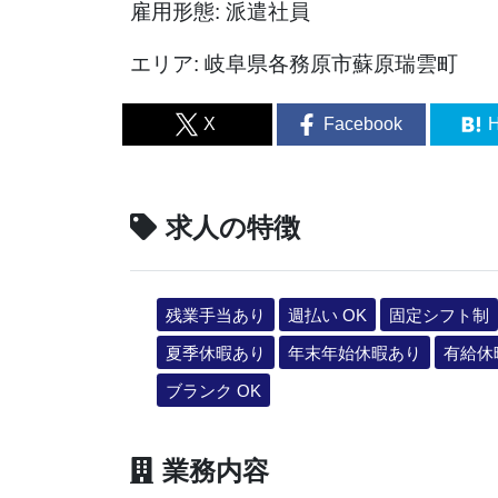
雇用形態: 派遣社員
エリア: 岐阜県各務原市蘇原瑞雲町
X
Facebook
H
求人の特徴
残業手当あり
週払い OK
固定シフト制
夏季休暇あり
年末年始休暇あり
有給休
ブランク OK
業務内容