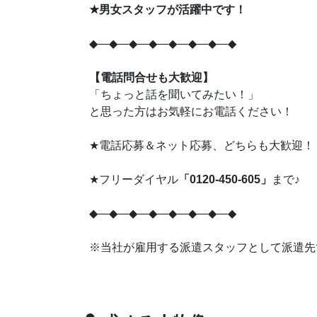
★
男女スタッフが活躍中です！
◆―◆―◆―◆―◆―◆―◆―◆
【電話問合せも大歓迎】
「ちょっと話を聞いてみたい！」
と思った方はお気軽にお電話ください！
★
電話応募＆ネット応募、どちらも大歓迎！
★
♪
フリーダイヤル
「0120-450-605」
まで
◆―◆―◆―◆―◆―◆―◆―◆
※当社が雇用する派遣スタッフとして派遣先