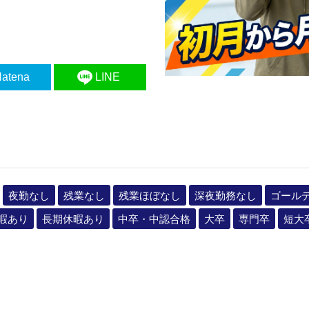
atena
LINE
夜勤なし
残業なし
残業ほぼなし
深夜勤務なし
ゴール
暇あり
長期休暇あり
中卒・中認合格
大卒
専門卒
短大