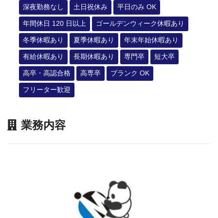
深夜勤務なし
土日祝休み
平日のみ OK
年間休日 120 日以上
ゴールデンウィーク休暇あり
冬季休暇あり
夏季休暇あり
年末年始休暇あり
有給休暇あり
長期休暇あり
専門卒
短大卒
高卒・高認合格
高専卒
ブランク OK
フリーター歓迎
業務内容