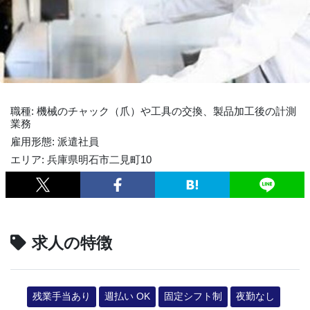
職種: 機械のチャック（爪）や工具の交換、製品加工後の計測
業務
雇用形態: 派遣社員
エリア: 兵庫県明石市二見町10
求人の特徴
残業手当あり
週払い OK
固定シフト制
夜勤なし