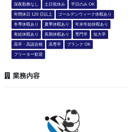
深夜勤務なし
土日祝休み
平日のみ OK
年間休日 120 日以上
ゴールデンウィーク休暇あり
冬季休暇あり
夏季休暇あり
年末年始休暇あり
有給休暇あり
長期休暇あり
専門卒
短大卒
高卒・高認合格
高専卒
ブランク OK
フリーター歓迎
業務内容