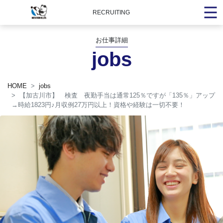
RECRUITING
お仕事詳細
jobs
HOME
jobs
【加古川市】 検査 夜勤手当は通常125％ですが「135％」アップ
→時給1823円
♪
月収例27万円以上！資格や経験は一切不要！