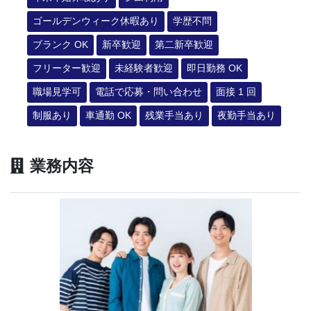
ゴールデンウィーク休暇あり
学歴不問
ブランク OK
新卒歓迎
第二新卒歓迎
フリーター歓迎
未経験者歓迎
即日勤務 OK
職場見学可
電話で応募・問い合わせ
面接 1 回
制服あり
車通勤 OK
残業手当あり
夜勤手当あり
業務内容