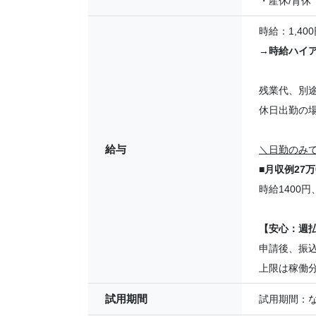
・産休/育休
時給：1,400
→
時給ハイ
残業代、別
休日出勤の
給与
＼日勤のみ
■
月収例27万
時給1400
【安心：週
申請後、振
上限は稼働
試用期間
試用期間：