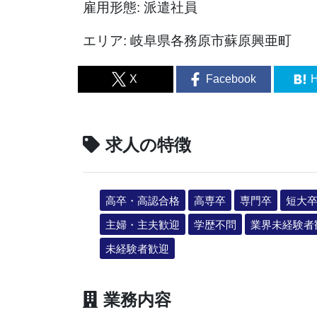
雇用形態: 派遣社員
エリア: 岐阜県各務原市蘇原興亜町
X
Facebook
H
求人の特徴
高卒・高認合格
高専卒
専門卒
短大
主婦・主夫歓迎
学歴不問
業界未経験者
未経験者歓迎
業務内容