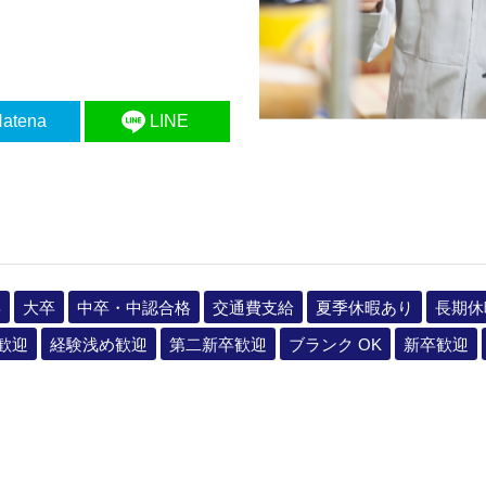
atena
LINE
卒
大卒
中卒・中認合格
交通費支給
夏季休暇あり
長期休
歓迎
経験浅め歓迎
第二新卒歓迎
ブランク OK
新卒歓迎